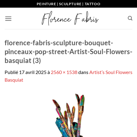
Passer
PEINTURE | SCULPTURE | TATTOO
au
contenu
florence-fabris-sculpture-bouquet-
pinceaux-pop-street-Artist-Soul-Flowers-
basquiat (3)
Publié
17 avril 2025
à
2560 × 1538
dans
Artist’s Soul Flowers
Basquiat