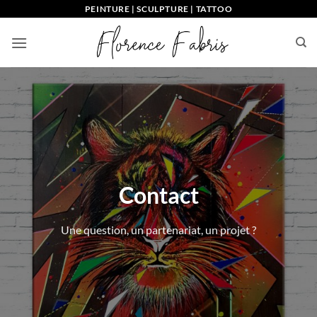
Passer
PEINTURE | SCULPTURE | TATTOO
au
contenu
Contact
Une question, un partenariat, un projet ?