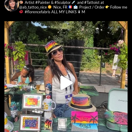
Artist #Painter & #Sculptor
and #Tattoist at
@ab_tattoo_nice
Nice, FR
Project / Order
Follow me
#florencefabris
ALL MY LINKS ⬇ M