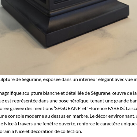
ulpture de Ségurane, exposée dans un intérieur élégant avec vue im
agnifique sculpture blanche et détaillée de Ségurane, œuvre de la
que est représentée dans une pose héroïque, tenant une grande banni
dorée gravée des mentions ‘SÉGURANE’ et ‘Florence FABRIS’. La scul
 une console moderne au dessus en marbre. Le décor environnant, a
de Nice à travers une fenêtre ouverte, renforce le caractère unique 
rain à Nice et décoration de collection.