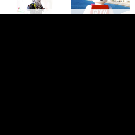
VENDU / SOLD OUT
VENDU / SOLD OUT
OBJETS D'ART
OBJETS D'ART
The LEGO Flower Thrower
Nissart Brick M’en Bati