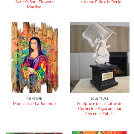
Artist’s Soul Flowers
La Jeune Fille à la Perle
Marilyn
PEINTURE
SCULPTURE
Sculpture de la statue de
Mona Lisa / La Joconde
Catherine Ségurane par
Florence Fabris