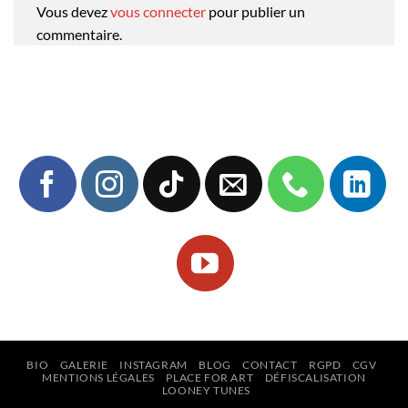
Vous devez
vous connecter
pour publier un
commentaire.
BIO
GALERIE
INSTAGRAM
BLOG
CONTACT
RGPD
CGV
MENTIONS LÉGALES
PLACE FOR ART
DÉFISCALISATION
LOONEY TUNES