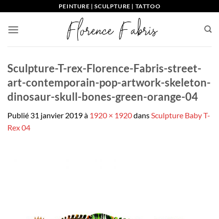
Passer
PEINTURE | SCULPTURE | TATTOO
au
contenu
Sculpture-T-rex-Florence-Fabris-street-
art-contemporain-pop-artwork-skeleton-
dinosaur-skull-bones-green-orange-04
Publié
31 janvier 2019
à
1920 × 1920
dans
Sculpture Baby T-
Rex 04