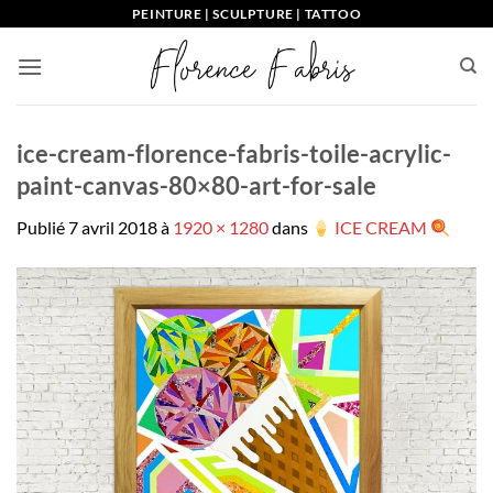
Passer
PEINTURE | SCULPTURE | TATTOO
au
contenu
ice-cream-florence-fabris-toile-acrylic-
paint-canvas-80×80-art-for-sale
Publié
7 avril 2018
à
1920 × 1280
dans
ICE CREAM