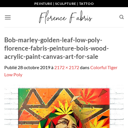
Passer
PEINTURE | SCULPTURE | TATTOO
au
contenu
Bob-marley-golden-leaf-low-poly-
florence-fabris-peinture-bois-wood-
acrylic-paint-canvas-art-for-sale
Publié
28 octobre 2019
à
2172 × 2172
dans
Colorful Tiger
Low Poly