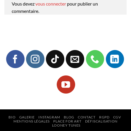
Vous devez
vous connecter
pour publier un
commentaire.
BIO
GALERIE
INSTAGRAM
BLOG
CONTACT
RGPD
CGV
MENTIONS LÉGALES
PLACE FOR ART
DÉFISCALISATION
LOONEY TUNES