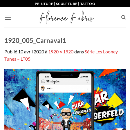
Passer
PEINTURE | SCULPTURE | TATTOO
au
contenu
1920_005_Carnaval1
Publié
10 avril 2020
à
1920 × 1920
dans
Série Les Looney
Tunes – LT05