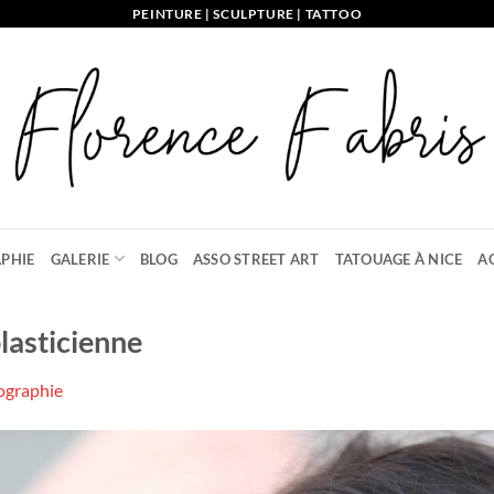
PEINTURE | SCULPTURE | TATTOO
PHIE
GALERIE
BLOG
ASSO STREET ART
TATOUAGE À NICE
A
lasticienne
ographie