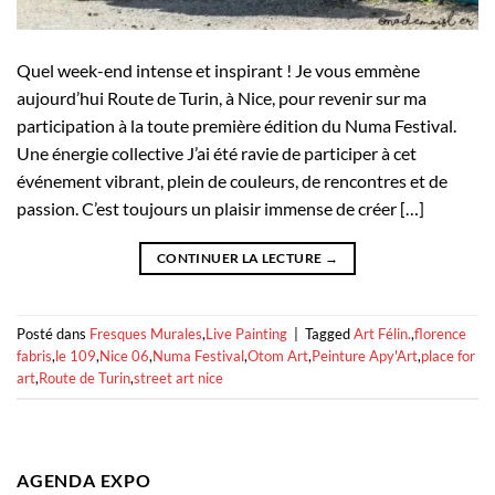
Quel week-end intense et inspirant ! Je vous emmène
aujourd’hui Route de Turin, à Nice, pour revenir sur ma
participation à la toute première édition du Numa Festival.
Une énergie collective J’ai été ravie de participer à cet
événement vibrant, plein de couleurs, de rencontres et de
passion. C’est toujours un plaisir immense de créer […]
CONTINUER LA LECTURE
→
Posté dans
Fresques Murales
,
Live Painting
|
Tagged
Art Félin.
,
florence
fabris
,
le 109
,
Nice 06
,
Numa Festival
,
Otom Art
,
Peinture Apy'Art
,
place for
art
,
Route de Turin
,
street art nice
AGENDA EXPO