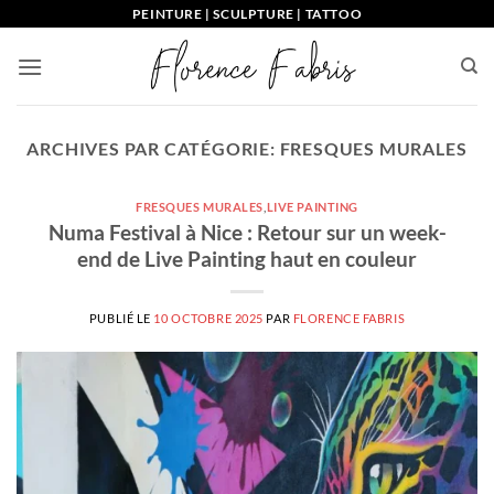
Passer
PEINTURE | SCULPTURE | TATTOO
au
contenu
ARCHIVES PAR CATÉGORIE:
FRESQUES MURALES
FRESQUES MURALES
,
LIVE PAINTING
Numa Festival à Nice : Retour sur un week-
end de Live Painting haut en couleur
PUBLIÉ LE
10 OCTOBRE 2025
PAR
FLORENCE FABRIS