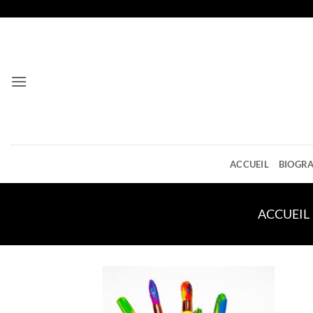
Passer
au
contenu
ACCUEIL
BIOGRA
ACCUEIL