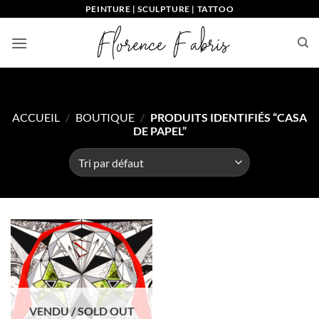
Passer
PEINTURE | SCULPTURE | TATTOO
au
contenu
ACCUEIL
/
BOUTIQUE
/
PRODUITS IDENTIFIÉS “CASA
DE PAPEL”
VENDU / SOLD OUT