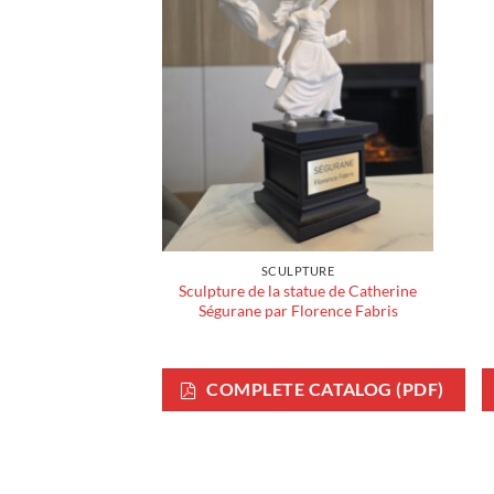
SCULPTURE
Sculpture de la statue de Catherine
Ségurane par Florence Fabris
COMPLETE CATALOG (PDF)