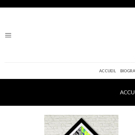
Passer
au
contenu
ACCUEIL
BIOGRA
ACCU