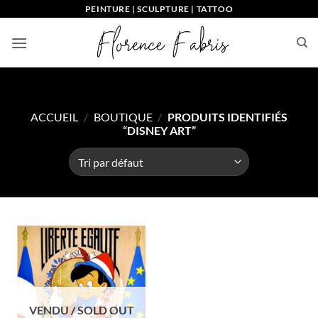
Passer
PEINTURE | SCULPTURE | TATTOO
au
contenu
ACCUEIL
/
BOUTIQUE
/
PRODUITS IDENTIFIÉS
“DISNEY ART”
VENDU / SOLD OUT