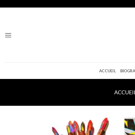
Passer
au
contenu
ACCUEIL
BIOGRA
ACCUEI