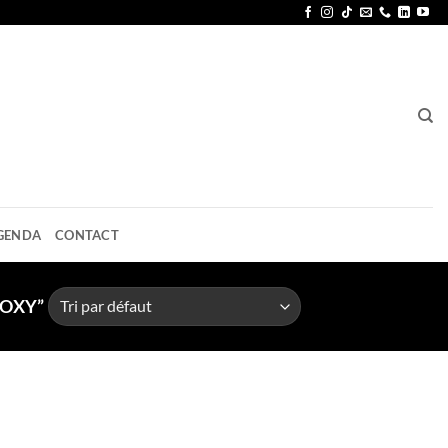
GENDA
CONTACT
POXY”