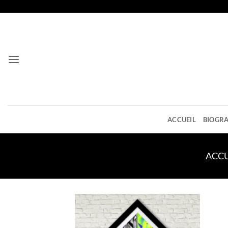
Passer
au
contenu
ACCUEIL
BIOGRA
ACCU