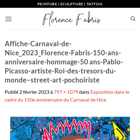
Passer
PEINTURE | SCULPTURE | TATTOO
au
contenu
Affiche-Carnaval-de-
Nice_2023_Florence-Fabris-150-ans-
anniversaire-hommage-50 ans-Pablo-
Picasso-artiste-Roi-des-tresors-du-
monde–street-art-pochoiriste
Publié
2 février 2023
à
797 × 1079
dans
Exposition dans le
cadre du 150e anniversaire du Carnaval de Nice