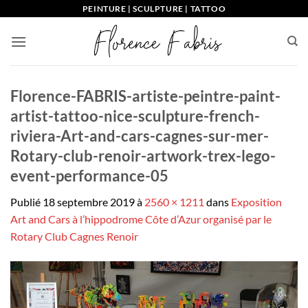
Passer
PEINTURE | SCULPTURE | TATTOO
au
contenu
Florence-FABRIS-artiste-peintre-paint-
artist-tattoo-nice-sculpture-french-
riviera-Art-and-cars-cagnes-sur-mer-
Rotary-club-renoir-artwork-trex-lego-
event-performance-05
Publié
18 septembre 2019
à
2560 × 1211
dans
Exposition
Art and Cars à l’hippodrome Côte d’Azur organisé par le
Rotary Club Cagnes Renoir