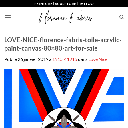
Passer
PEINTURE | SCULPTURE | TATTOO
au
contenu
LOVE-NICE-florence-fabris-toile-acrylic-
paint-canvas-80×80-art-for-sale
Publié
26 janvier 2019
à
1915 × 1915
dans
Love Nice