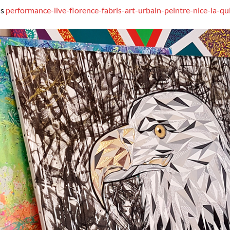
ns
performance-live-florence-fabris-art-urbain-peintre-nice-la-qui