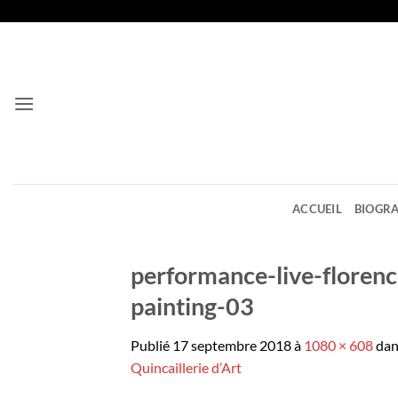
Passer
au
contenu
ACCUEIL
BIOGRA
performance-live-florence
painting-03
Publié
17 septembre 2018
à
1080 × 608
da
Quincaillerie d’Art