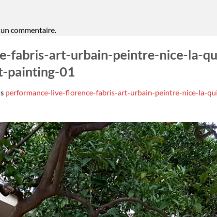
 un commentaire.
-fabris-art-urbain-peintre-nice-la-qui
et-painting-01
ns
performance-live-florence-fabris-art-urbain-peintre-nice-la-quin