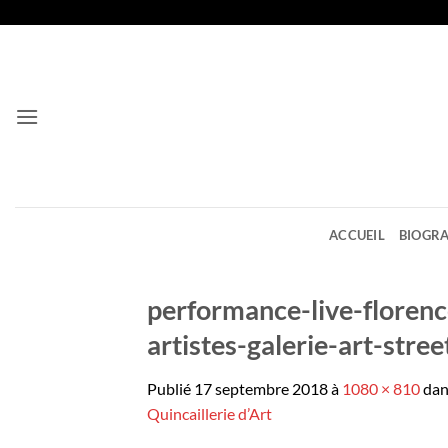
Passer
au
contenu
ACCUEIL
BIOGRA
performance-live-florence
artistes-galerie-art-stre
Publié
17 septembre 2018
à
1080 × 810
da
Quincaillerie d’Art