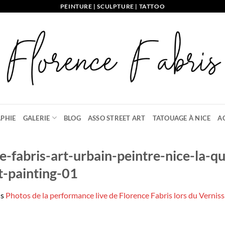
PEINTURE | SCULPTURE | TATTOO
PHIE
GALERIE
BLOG
ASSO STREET ART
TATOUAGE À NICE
A
-fabris-art-urbain-peintre-nice-la-qui
et-painting-01
ns
Photos de la performance live de Florence Fabris lors du Verni