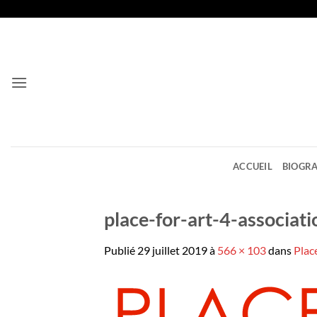
Passer
au
contenu
ACCUEIL
BIOGRA
place-for-art-4-associati
Publié
29 juillet 2019
à
566 × 103
dans
Place