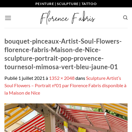
Passer
PEINTURE | SCULPTURE | TATTOO
au
contenu
bouquet-pinceaux-Artist-Soul-Flowers-
florence-fabris-Maison-de-Nice-
sculpture-portrait-pop-provence-
tournesol-mimosa-vert-bleu-jaune-01
Publié
1 juillet 2021
à
1352 × 2048
dans
Sculpture Artist’s
Soul Flowers – Portrait n°01 par Florence Fabris disponible à
la Maison de Nice