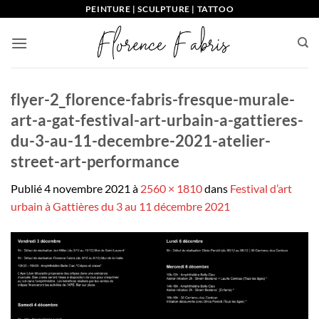
Passer
PEINTURE | SCULPTURE | TATTOO
au
contenu
flyer-2_florence-fabris-fresque-murale-
art-a-gat-festival-art-urbain-a-gattieres-
du-3-au-11-decembre-2021-atelier-
street-art-performance
Publié
4 novembre 2021
à
2560 × 1810
dans
Festival d’art
urbain à Gattières du 3 au 11 décembre 2021