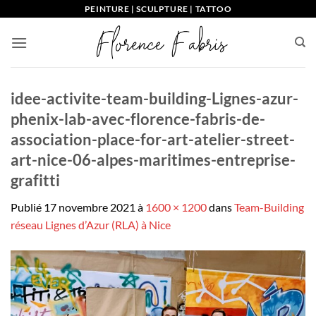
Passer
PEINTURE | SCULPTURE | TATTOO
au
contenu
idee-activite-team-building-Lignes-azur-
phenix-lab-avec-florence-fabris-de-
association-place-for-art-atelier-street-
art-nice-06-alpes-maritimes-entreprise-
grafitti
Publié
17 novembre 2021
à
1600 × 1200
dans
Team-Building
réseau Lignes d’Azur (RLA) à Nice