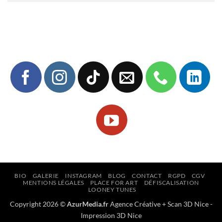
BIO
GALERIE
INSTAGRAM
BLOG
CONTACT
RGPD
CGV
MENTIONS LÉGALES
PLACE FOR ART
DÉFISCALISATION
LOONEY TUNES
Copyright 2026 ©
AzurMedia.fr
Agence Créative
+
Scan 3D Nice
-
Impression 3D Nice