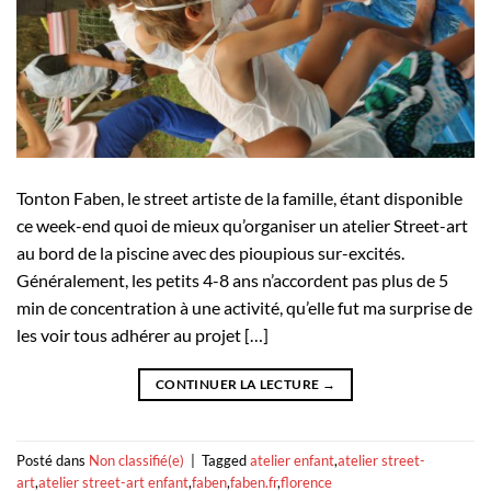
Tonton Faben, le street artiste de la famille, étant disponible
ce week-end quoi de mieux qu’organiser un atelier Street-art
au bord de la piscine avec des pioupious sur-excités.
Généralement, les petits 4-8 ans n’accordent pas plus de 5
min de concentration à une activité, qu’elle fut ma surprise de
les voir tous adhérer au projet […]
CONTINUER LA LECTURE
→
Posté dans
Non classifié(e)
|
Tagged
atelier enfant
,
atelier street-
art
,
atelier street-art enfant
,
faben
,
faben.fr
,
florence