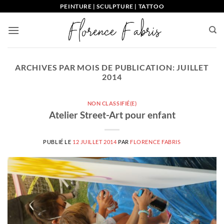
Passer
PEINTURE | SCULPTURE | TATTOO
au
contenu
ARCHIVES PAR MOIS DE PUBLICATION:
JUILLET
2014
NON CLASSIFIÉ(E)
Atelier Street-Art pour enfant
PUBLIÉ LE
12 JUILLET 2014
PAR
FLORENCE FABRIS