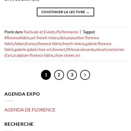
CONTINUER LA LECTURE
→
Posté dans
Festivals et Events
,
Performance
|
Tagged
#florencefabris
,
art french riviera
,
biot
,
exposition florence
fabris
,
faben
,
ficanas
,
florence fabris
,
french riviera
,
galerie florence
fabris
,
galerie gabel
,
i love art
,
Iloveart
,
Mrlover
,
nissarda
,
nissart
,
nocturnes
d'art
,
sculpture florence fabris
,
show street art
1
2
3
AGENDA EXPO
AGENDA DE FLORENCE
RECHERCHE