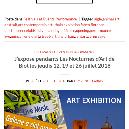
Posté dans
Festivals et Events
,
Performance
|
Tagged
aigle
,
animal
,
art
abstrait
,
art contemporain
,
arturbain
,
exhibition
,
faben
,
florence
fabris
,
florencefabis.fr
,
live painting
,
mèfi
,
nice
,
opening
,
performance
live
,
quincaillerie d'art
,
street-art
,
tina
,
urban
,
ventart
,
vernissage
FESTIVALS ET EVENTS
,
PERFORMANCE
J’expose pendants Les Nocturnes d’Art de
Biot les jeudis 12, 19 et 26 juillet 2018
PUBLIÉ LE
9 JUILLET 2018
PAR
FLORENCE FABRIS