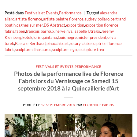
Posté dans
Festivals et Events
,
Performance
|
Tagged
alexandra
allard
,
artiste florence
,
artiste peintre florence
,
audrey bollaro
,
bertrand
boutin
,
cagnes sur mer
,
DS Abstract
,
exposition
,
exposition florence
fabris
,
faben
,
françois barroux
,
herve nys
,
Isabelle Utrago
,
Jeremy
Kleinberg
,
kotek
,
loris quintana
,
louis negre
,
mister president
,
olivia
turek
,
Pascale Berthaud
,
pinocchio art
,
rotary club
,
sculptrice florence
fabris
,
sculpture dinosaurus
,
sculpture lego
,
sculupture trex
FESTIVALS ET EVENTS
,
PERFORMANCE
Photos de la performance live de Florence
Fabris lors du Vernissage ce Samedi 15
septembre 2018 à la Quincaillerie d’Art
PUBLIÉ LE
17 SEPTEMBRE 2018
PAR
FLORENCE FABRIS