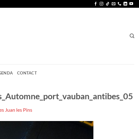
GENDA
CONTACT
res_Automne_port_vauban_antibes_05
es Juan les Pins