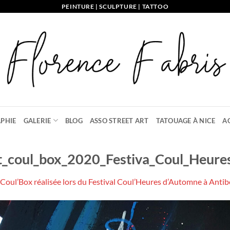
PEINTURE | SCULPTURE | TATTOO
PHIE
GALERIE
BLOG
ASSO STREET ART
TATOUAGE À NICE
A
art_coul_box_2020_Festiva_Coul_Heu
Coul’Box réalisée lors du Festival Coul’Heures d’Automne à Antib