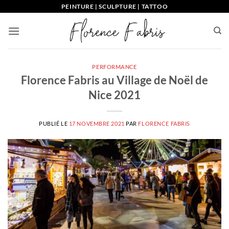
Passer
PEINTURE | SCULPTURE | TATTOO
au
contenu
PERFORMANCE
Florence Fabris au Village de Noël de
Nice 2021
PUBLIÉ LE
17 NOVEMBRE 2021
PAR
FLORENCE FABRIS