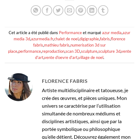
Cet article a été publié dans
Performance
et marqué
azur media
,
azur
media 3d
,
azurmedia.fr
,
chalet de noel
,
digigraphie
,
fabris
,
florence
fabris
,
mathieu fabris
,
numerisation 3d sur
place
,
performance
,
reproduction
,
scan 3D
,
sculpture
,
sculpture 3d
,
vente
d'art
,
vente d'oevre d'art
,
village de noel
.
FLORENCE FABRIS
Artiste multidisciplinaire et tatoueuse, je
crée des œuvres, et pièces uniques. Mon
univers se caractérise par l’utilisation
simultanée de nombreux médiums et
disciplines artistiques, ainsi que par la
portée symbolique ou philosophique
qu’elle détient. Découvrez également mon