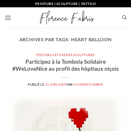
Passer
PEINTURE | SCULPTURE | TATTOO
au
contenu
ARCHIVES PAR TAGS:
HEART BALLOON
FESTIVALS ET EVENTS
,
SCULPTURES
Participez à la Tombola Solidaire
#WeLoveNice au profit des hôpitaux niçois
PUBLIÉ LE
13 JUIN 2020
PAR
FLORENCE FABRIS