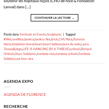
soutenir les hôpitaux niçois (CHU de Nice & Fondation
Lenval) dans […]
CONTINUER LA LECTURE
→
Posté dans
Festivals et Events
,
Sculptures
|
Tagged
#WeLoveNice
,
banksy
,
banksy like
,
brick
,
CHU Nice
,
florence
fabris
,
fondation lenval
,
heart
,
heart balloon
,
laura du web
,
Laura
Tenoudji
,
lego
,
LIFE IS HANGING BY A THREAD
,
orlinski
,
Richard
Orlinski
,
Stars Solidaires
,
tombola nice
,
tombola orlinski
,
Tombola
Solidaire
,
we love nice
AGENDA EXPO
AGENDA DE FLORENCE
RECHERCHE