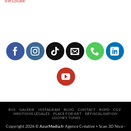
Vie Locale
BIO
GALERIE
INSTAGRAM
BLOG
CONTACT
RGPD
CGV
MENTIONS LÉGALES
PLACE FOR ART
DÉFISCALISATION
LOONEY TUNES
Copyright 2026 ©
AzurMedia.fr
Agence Créative
+
Scan 3D Nice
-