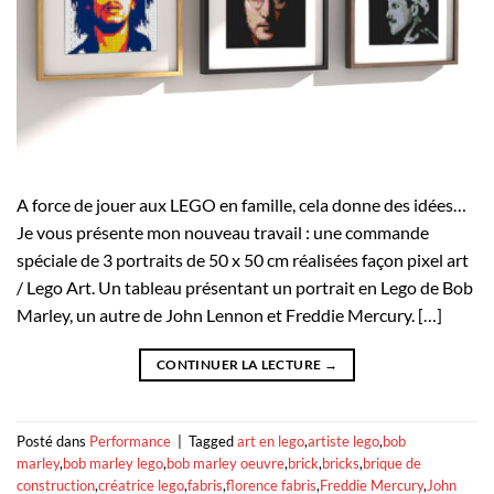
A force de jouer aux LEGO en famille, cela donne des idées…
Je vous présente mon nouveau travail : une commande
spéciale de 3 portraits de 50 x 50 cm réalisées façon pixel art
/ Lego Art. Un tableau présentant un portrait en Lego de Bob
Marley, un autre de John Lennon et Freddie Mercury. […]
CONTINUER LA LECTURE
→
Posté dans
Performance
|
Tagged
art en lego
,
artiste lego
,
bob
marley
,
bob marley lego
,
bob marley oeuvre
,
brick
,
bricks
,
brique de
construction
,
créatrice lego
,
fabris
,
florence fabris
,
Freddie Mercury
,
John