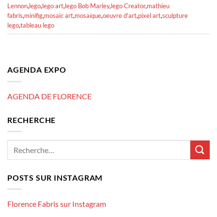
Lennon
,
lego
,
lego art
,
lego Bob Marley
,
lego Creator
,
mathieu
fabris
,
minifig
,
mosaic art
,
mosaïque
,
oeuvre d'art
,
pixel art
,
sculpture
lego
,
tableau lego
AGENDA EXPO
AGENDA DE FLORENCE
RECHERCHE
POSTS SUR INSTAGRAM
Florence Fabris sur Instagram