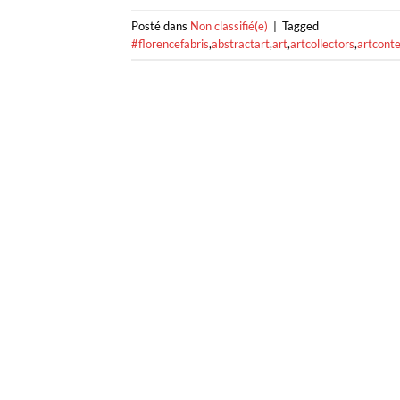
Posté dans
Non classifié(e)
|
Tagged
#florencefabris
,
abstractart
,
art
,
artcollectors
,
artcont