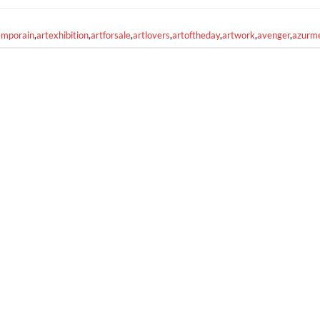
emporain
,
artexhibition
,
artforsale
,
artlovers
,
artoftheday
,
artwork
,
avenger
,
azurm