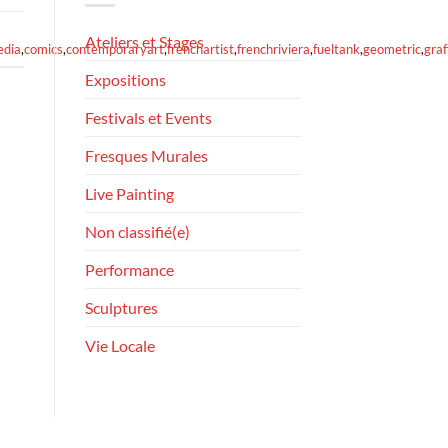
Ateliers et Stages
edia
,
comics
,
contemporaryart
,
frenchartist
,
frenchriviera
,
fueltank
,
geometric
,
graff
Expositions
Festivals et Events
Fresques Murales
Live Painting
Non classifié(e)
Performance
Sculptures
Vie Locale