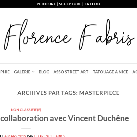
PEINTURE | SCULPTURE | TATTOO
PHIE
GALERIE
BLOG
ASSO STREET ART
TATOUAGE À NICE
A
ARCHIVES PAR TAGS:
MASTERPIECE
NON CLASSIFIÉ(E)
 collaboration avec Vincent Duchêne
 LE
4 MARS 2019
PAR
FLORENCE FABRIS