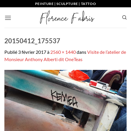
Passer
PEINTURE | SCULPTURE | TATTOO
au
contenu
20150412_175537
Publié
3 février 2017
à
2560 × 1440
dans
Visite de l’atelier de
Monsieur Anthony Alberti dit OneTeas