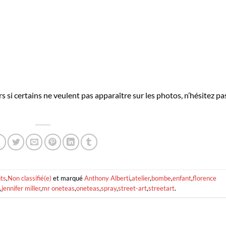
s si certains ne veulent pas apparaître sur les photos, n’hésitez pa
nts
,
Non classifié(e)
et marqué
Anthony Alberti
,
atelier
,
bombe
,
enfant
,
florence
,
jennifer miller
,
mr oneteas
,
oneteas
,
spray
,
street-art
,
streetart
.