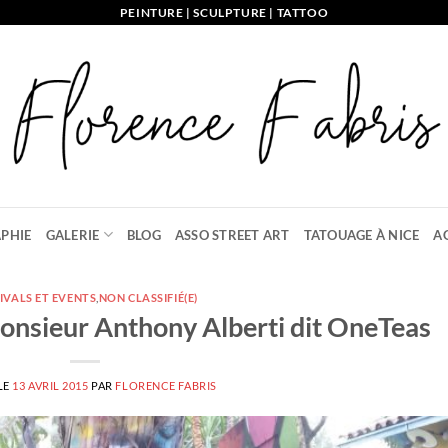
PEINTURE | SCULPTURE | TATTOO
PHIE
GALERIE
BLOG
ASSO STREET ART
TATOUAGE À NICE
A
IVALS ET EVENTS
,
NON CLASSIFIÉ(E)
 Monsieur Anthony Alberti dit OneTeas
LE
13 AVRIL 2015
PAR
FLORENCE FABRIS