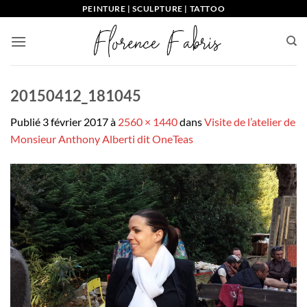
Passer
PEINTURE | SCULPTURE | TATTOO
au
contenu
20150412_181045
Publié
3 février 2017
à
2560 × 1440
dans
Visite de l’atelier de
Monsieur Anthony Alberti dit OneTeas