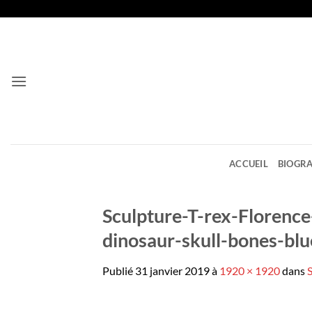
Passer
au
contenu
ACCUEIL
BIOGRA
Sculpture-T-rex-Florenc
dinosaur-skull-bones-bl
Publié
31 janvier 2019
à
1920 × 1920
dans