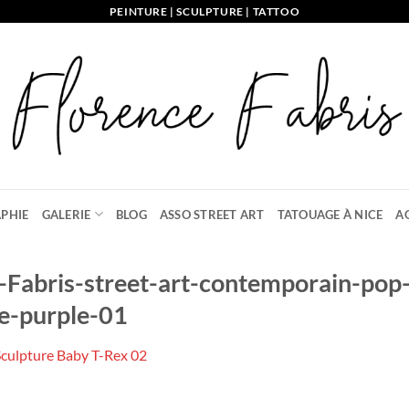
PEINTURE | SCULPTURE | TATTOO
PHIE
GALERIE
BLOG
ASSO STREET ART
TATOUAGE À NICE
A
e-Fabris-street-art-contemporain-pop
ue-purple-01
Sculpture Baby T-Rex 02