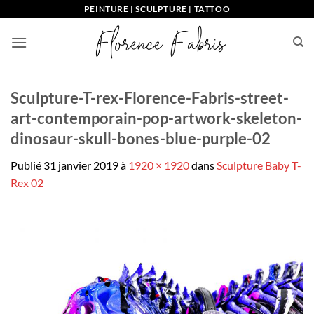
Passer
PEINTURE | SCULPTURE | TATTOO
au
contenu
Sculpture-T-rex-Florence-Fabris-street-
art-contemporain-pop-artwork-skeleton-
dinosaur-skull-bones-blue-purple-02
Publié
31 janvier 2019
à
1920 × 1920
dans
Sculpture Baby T-
Rex 02