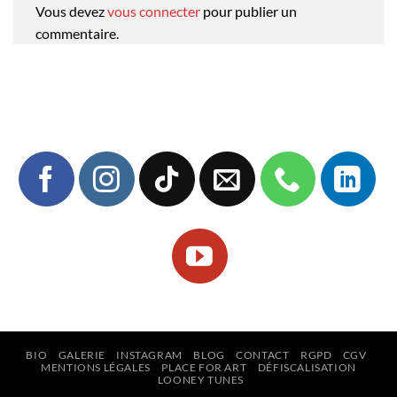
Vous devez
vous connecter
pour publier un
commentaire.
BIO
GALERIE
INSTAGRAM
BLOG
CONTACT
RGPD
CGV
MENTIONS LÉGALES
PLACE FOR ART
DÉFISCALISATION
LOONEY TUNES