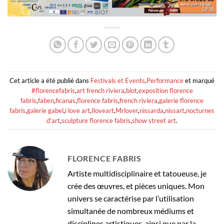
Cet article a été publié dans
Festivals et Events
,
Performance
et marqué
#florencefabris
,
art french riviera
,
biot
,
exposition florence
fabris
,
faben
,
ficanas
,
florence fabris
,
french riviera
,
galerie florence
fabris
,
galerie gabel
,
i love art
,
Iloveart
,
Mrlover
,
nissarda
,
nissart
,
nocturnes
d'art
,
sculpture florence fabris
,
show street art
.
FLORENCE FABRIS
Artiste multidisciplinaire et tatoueuse, je
crée des œuvres, et pièces uniques. Mon
univers se caractérise par l’utilisation
simultanée de nombreux médiums et
disciplines artistiques, ainsi que par la