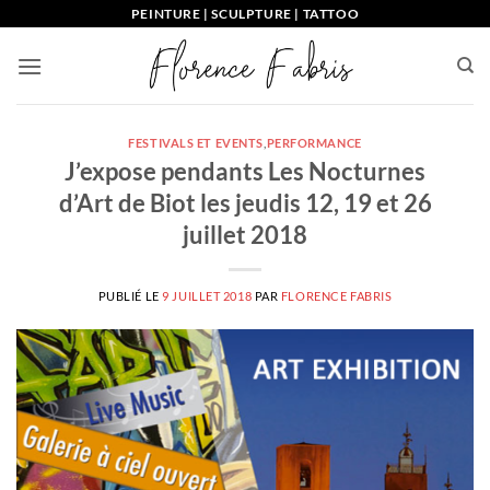
Passer
PEINTURE | SCULPTURE | TATTOO
au
contenu
FESTIVALS ET EVENTS
,
PERFORMANCE
J’expose pendants Les Nocturnes
d’Art de Biot les jeudis 12, 19 et 26
juillet 2018
PUBLIÉ LE
9 JUILLET 2018
PAR
FLORENCE FABRIS