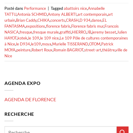
Posté dans
Performance
|
Tagged
abattoirs nice
,
Annabelle
TATTU
,
Antonia SCHMID
,
Antony ALBERTI
,
art contemporain
,
art
urbain
,
Brian Caddy
,
CHIKA
,
concerts
,
CRASH
,
D 934
,
danse
,
EL
FANTASMA
,
expositions
,
florence fabris
,
Florence fabris mur
,
Francois
NASICA
,
fresque
,
fresque murale
,
graffiti
,
HIERRO
,
JB
,
jeremy besset
,
Julien
HAYOT
,
kotek
,
le 109
,
le 109 nice
,
Le 109 Pôle de cultures contemporaines
à Nice
,
le D934
,
le109
,
moya
,
Murielle TISSERAND
,
OTOM
,
Patrick
MOYA
,
peinture
,
Robert Roux
,
Romain BAGRIOT
,
street-art
,
théâtre
,
ville de
Nice
AGENDA EXPO
AGENDA DE FLORENCE
RECHERCHE