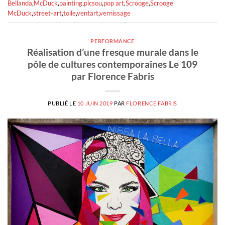
Bellanda
,
McDuck
,
painting
,
picsou
,
pop art
,
Scrooge
,
Scrooge
McDuck
,
street-art
,
toile
,
ventart
,
vernissage
PERFORMANCE
Réalisation d’une fresque murale dans le
pôle de cultures contemporaines Le 109
par Florence Fabris
PUBLIÉ LE
10 JUIN 2019
PAR
FLORENCE FABRIS