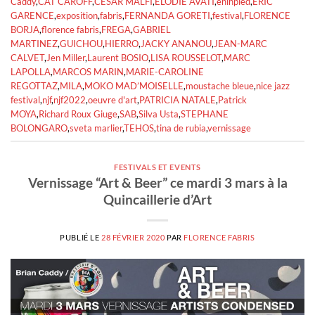
Caddy
,
CAT CAROFF
,
CESAR MALFI
,
ELODIE AVATI
,
enihpled
,
ERIC
GARENCE
,
exposition
,
fabris
,
FERNANDA GORETI
,
festival
,
FLORENCE
BORJA
,
florence fabris
,
FREGA
,
GABRIEL
MARTINEZ
,
GUICHOU
,
HIERRO
,
JACKY ANANOU
,
JEAN-MARC
CALVET
,
Jen Miller
,
Laurent BOSIO
,
LISA ROUSSELOT
,
MARC
LAPOLLA
,
MARCOS MARIN
,
MARIE-CAROLINE
REGOTTAZ
,
MILA
,
MOKO MAD’MOISELLE
,
moustache bleue
,
nice jazz
festival
,
njf
,
njf2022
,
oeuvre d'art
,
PATRICIA NATALE
,
Patrick
MOYA
,
Richard Roux Giuge
,
SAB
,
Silva Usta
,
STEPHANE
BOLONGARO
,
sveta marlier
,
TEHOS
,
tina de rubia
,
vernissage
FESTIVALS ET EVENTS
Vernissage “Art & Beer” ce mardi 3 mars à la
Quincaillerie d’Art
PUBLIÉ LE
28 FÉVRIER 2020
PAR
FLORENCE FABRIS