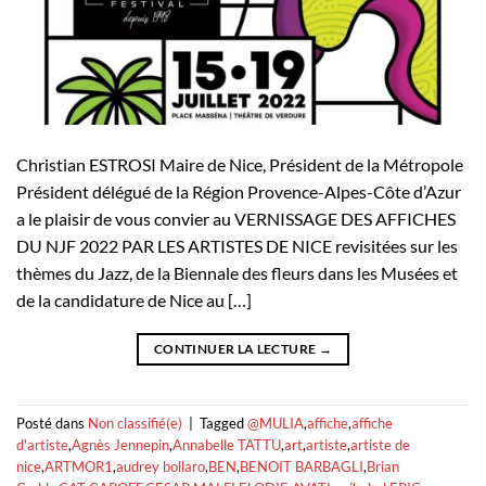
Christian ESTROSI Maire de Nice, Président de la Métropole
Président délégué de la Région Provence-Alpes-Côte d’Azur
a le plaisir de vous convier au VERNISSAGE DES AFFICHES
DU NJF 2022 PAR LES ARTISTES DE NICE revisitées sur les
thèmes du Jazz, de la Biennale des fleurs dans les Musées et
de la candidature de Nice au […]
CONTINUER LA LECTURE
→
Posté dans
Non classifié(e)
|
Tagged
@MULIA
,
affiche
,
affiche
d'artiste
,
Agnès Jennepin
,
Annabelle TATTU
,
art
,
artiste
,
artiste de
nice
,
ARTMOR1
,
audrey bollaro
,
BEN
,
BENOIT BARBAGLI
,
Brian