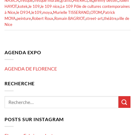
NASICA
,
fresque
,
fresque murale
,
graffiti
,
HIERRO
,
JB
,
jeremy besset
,
Julien
HAYOT
,
kotek
,
le 109
,
le 109 nice
,
Le 109 Pôle de cultures contemporaines
à Nice
,
le D934
,
le109
,
moya
,
Murielle TISSERAND
,
OTOM
,
Patrick
MOYA
,
peinture
,
Robert Roux
,
Romain BAGRIOT
,
street-art
,
théâtre
,
ville de
Nice
AGENDA EXPO
AGENDA DE FLORENCE
RECHERCHE
POSTS SUR INSTAGRAM