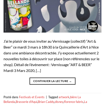
J’ai le plaisir de vous inviter au Vernissage (collectif) “Art &
Beer” ce mardi 3 mars à 18h30 à la Quincaillerie d’Art à Nice
dans une ambiance décontractée. J’y expose actuellement 2
nouvelles toiles à découvrir sur place (non référencées sur le
shop). Détail de l’événement : Vernissage “ART & BEER”
Mardi 3 Mars 2020, […]
CONTINUER LA LECTURE
→
Posté dans
Festivals et Events
|
Tagged
artwork
,
bière La
Bellanda
,
Brasserie d'Aqui
,
Brian Caddy
,
disney
,
florence fabris
,
La