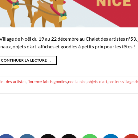
 Village de Noël du 19 au 22 décembre au Chalet des artistes n°53, 
x, objets d’art, affiches et goodies à petits prix pour les fêtes !
CONTINUER LA LECTURE
→
let des artistes
,
florence fabris
,
goodies
,
noel a nice
,
objets d'art
,
posters
,
village d