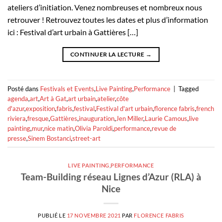
ateliers d’initiation. Venez nombreuses et nombreux nous
retrouver ! Retrouvez toutes les dates et plus d’information
ici : Festival d’art urbain à Gattières […]
CONTINUER LA LECTURE
→
Posté dans
Festivals et Events
,
Live Painting
,
Performance
|
Tagged
agenda
,
art
,
Art à Gat
,
art urbain
,
atelier
,
côte
d'azur
,
exposition
,
fabris
,
festival
,
Festival d'art urbain
,
florence fabris
,
french
riviera
,
fresque
,
Gattières
,
inauguration
,
Jen Miller
,
Laurie Camous
,
live
painting
,
mur
,
nice matin
,
Olivia Paroldi
,
performance
,
revue de
presse
,
Sinem Bostanci
,
street-art
LIVE PAINTING
,
PERFORMANCE
Team-Building réseau Lignes d’Azur (RLA) à
Nice
PUBLIÉ LE
17 NOVEMBRE 2021
PAR
FLORENCE FABRIS