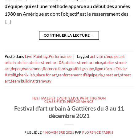
d’équipe, qui est une méthode apparue au début des années
1980 en Amérique et dont l’objectif est le resserrement des
[…]
CONTINUER LA LECTURE
→
Posté dans
Live Painting
,
Performance
|
Tagged
activité d’équipe
,
art
urbain
,
atelier
,
atelier street art 06
,
atelier street art nice
,
atelier street-
art
,
depot
,
évenement
,
florence fabris
,
graffiti
,
groupe
,
ligne d'azur
,
Olivier
Astolfi
,
phenix lab
,
place for art
,
renforcement d'équipe
,
rla
,
sreet art
,
street-
art
,
team building
,
tramway
FESTIVALS ET EVENTS
,
LIVE PAINTING
,
NON
CLASSIFIÉ(E)
,
PERFORMANCE
Festival d’art urbain à Gattières du 3 au 11
décembre 2021
PUBLIÉ LE
4 NOVEMBRE 2021
PAR
FLORENCE FABRIS