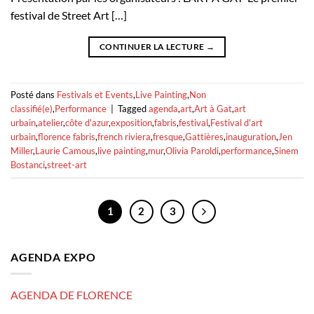
festival de Street Art […]
CONTINUER LA LECTURE
→
Posté dans
Festivals et Events
,
Live Painting
,
Non
classifié(e)
,
Performance
|
Tagged
agenda
,
art
,
Art à Gat
,
art
urbain
,
atelier
,
côte d'azur
,
exposition
,
fabris
,
festival
,
Festival d'art
urbain
,
florence fabris
,
french riviera
,
fresque
,
Gattières
,
inauguration
,
Jen
Miller
,
Laurie Camous
,
live painting
,
mur
,
Olivia Paroldi
,
performance
,
Sinem
Bostanci
,
street-art
1
2
3
AGENDA EXPO
AGENDA DE FLORENCE