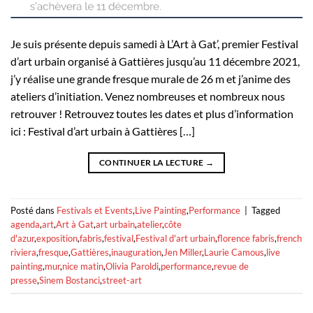
Je suis présente depuis samedi à L’Art à Gat’, premier Festival
d’art urbain organisé à Gattières jusqu’au 11 décembre 2021,
j’y réalise une grande fresque murale de 26 m et j’anime des
ateliers d’initiation. Venez nombreuses et nombreux nous
retrouver ! Retrouvez toutes les dates et plus d’information
ici : Festival d’art urbain à Gattières […]
CONTINUER LA LECTURE
→
Posté dans
Festivals et Events
,
Live Painting
,
Performance
|
Tagged
agenda
,
art
,
Art à Gat
,
art urbain
,
atelier
,
côte
d'azur
,
exposition
,
fabris
,
festival
,
Festival d'art urbain
,
florence fabris
,
french
riviera
,
fresque
,
Gattières
,
inauguration
,
Jen Miller
,
Laurie Camous
,
live
painting
,
mur
,
nice matin
,
Olivia Paroldi
,
performance
,
revue de
presse
,
Sinem Bostanci
,
street-art