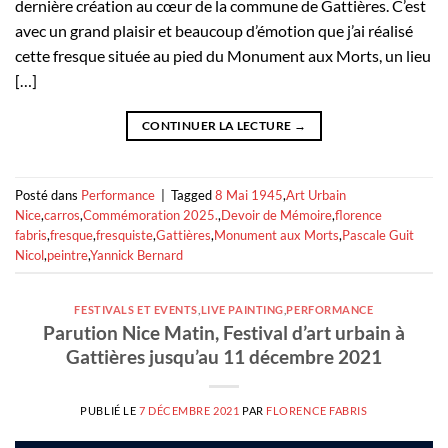
dernière création au cœur de la commune de Gattières. C’est
avec un grand plaisir et beaucoup d’émotion que j’ai réalisé
cette fresque située au pied du Monument aux Morts, un lieu
[…]
CONTINUER LA LECTURE
→
Posté dans
Performance
|
Tagged
8 Mai 1945
,
Art Urbain
Nice
,
carros
,
Commémoration 2025.
,
Devoir de Mémoire
,
florence
fabris
,
fresque
,
fresquiste
,
Gattières
,
Monument aux Morts
,
Pascale Guit
Nicol
,
peintre
,
Yannick Bernard
FESTIVALS ET EVENTS
,
LIVE PAINTING
,
PERFORMANCE
Parution Nice Matin, Festival d’art urbain à
Gattières jusqu’au 11 décembre 2021
PUBLIÉ LE
7 DÉCEMBRE 2021
PAR
FLORENCE FABRIS