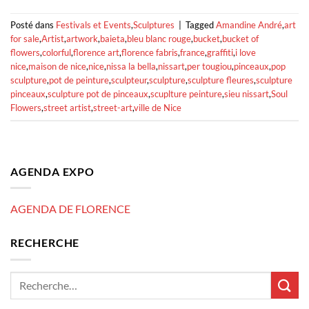
Posté dans
Festivals et Events
,
Sculptures
|
Tagged
Amandine André
,
art
for sale
,
Artist
,
artwork
,
baieta
,
bleu blanc rouge
,
bucket
,
bucket of
flowers
,
colorful
,
florence art
,
florence fabris
,
france
,
graffiti
,
i love
nice
,
maison de nice
,
nice
,
nissa la bella
,
nissart
,
per tougiou
,
pinceaux
,
pop
sculpture
,
pot de peinture
,
sculpteur
,
sculpture
,
sculpture fleures
,
sculpture
pinceaux
,
sculpture pot de pinceaux
,
scuplture peinture
,
sieu nissart
,
Soul
Flowers
,
street artist
,
street-art
,
ville de Nice
AGENDA EXPO
AGENDA DE FLORENCE
RECHERCHE