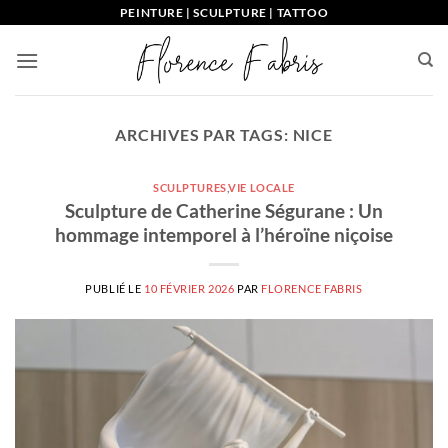
Passer
PEINTURE | SCULPTURE | TATTOO
au
contenu
ARCHIVES PAR TAGS:
NICE
SCULPTURES
,
VIE LOCALE
Sculpture de Catherine Ségurane : Un
hommage intemporel à l’héroïne niçoise
PUBLIÉ LE
10 FÉVRIER 2026
PAR
FLORENCE FABRIS