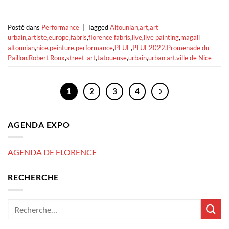
Posté dans
Performance
|
Tagged
Altounian
,
art
,
art
urbain
,
artiste
,
europe
,
fabris
,
florence fabris
,
live
,
live painting
,
magali
altounian
,
nice
,
peinture
,
performance
,
PFUE
,
PFUE2022
,
Promenade du
Paillon
,
Robert Roux
,
street-art
,
tatoueuse
,
urbain
,
urban art
,
ville de Nice
1
2
3
4
AGENDA EXPO
AGENDA DE FLORENCE
RECHERCHE