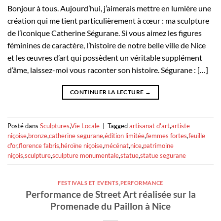
Bonjour à tous. Aujourd’hui, j’aimerais mettre en lumière une
création qui me tient particulièrement à cœur : ma sculpture
de l’iconique Catherine Ségurane. Si vous aimez les figures
féminines de caractère, l’histoire de notre belle ville de Nice
et les œuvres d’art qui possèdent un véritable supplément
d’âme, laissez-moi vous raconter son histoire. Ségurane : […]
CONTINUER LA LECTURE
→
Posté dans
Sculptures
,
Vie Locale
|
Tagged
artisanat d'art
,
artiste
niçoise
,
bronze
,
catherine segurane
,
édition limitée
,
femmes fortes
,
feuille
d'or
,
florence fabris
,
héroïne niçoise
,
mécénat
,
nice
,
patrimoine
niçois
,
sculpture
,
sculpture monumentale
,
statue
,
statue segurane
FESTIVALS ET EVENTS
,
PERFORMANCE
Performance de Street Art réalisée sur la
Promenade du Paillon à Nice