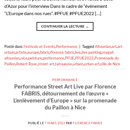
d’Azur pour l’interview Dans le cadre de “événement
“L’Europe dans nos rues”. #PFUE #PFUE2022 […]
CONTINUER LA LECTURE
→
Posté dans
Festivals et Events
,
Performance
|
Tagged
Altounian
,
art
,
art
urbain
,
artiste
,
europe
,
fabris
,
florence fabris
,
live
,
live painting
,
magali
altounian
,
nice
,
peinture
,
performance
,
PFUE
,
PFUE2022
,
Promenade du
Paillon
,
Robert Roux
,
street-art
,
tatoueuse
,
urbain
,
urban art
,
ville de Nice
PERFORMANCE
Performance Street Art Live par Florence
FABRIS, détournement de l’œuvre «
L’enlèvement d’Europe » sur la promenade
du Paillon à Nice
PUBLIÉ LE
7 MARS 2022
PAR
FLORENCE FABRIS