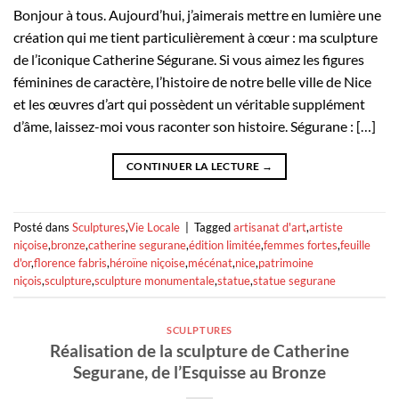
Bonjour à tous. Aujourd’hui, j’aimerais mettre en lumière une
création qui me tient particulièrement à cœur : ma sculpture
de l’iconique Catherine Ségurane. Si vous aimez les figures
féminines de caractère, l’histoire de notre belle ville de Nice
et les œuvres d’art qui possèdent un véritable supplément
d’âme, laissez-moi vous raconter son histoire. Ségurane : […]
CONTINUER LA LECTURE
→
Posté dans
Sculptures
,
Vie Locale
|
Tagged
artisanat d'art
,
artiste
niçoise
,
bronze
,
catherine segurane
,
édition limitée
,
femmes fortes
,
feuille
d'or
,
florence fabris
,
héroïne niçoise
,
mécénat
,
nice
,
patrimoine
niçois
,
sculpture
,
sculpture monumentale
,
statue
,
statue segurane
SCULPTURES
Réalisation de la sculpture de Catherine
Segurane, de l’Esquisse au Bronze