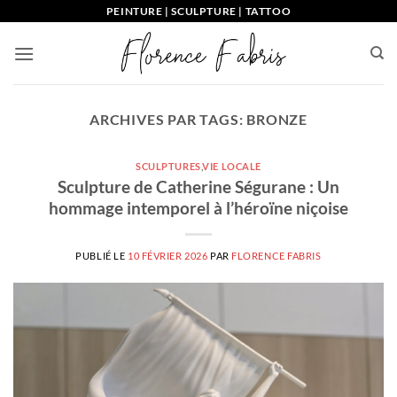
Passer
PEINTURE | SCULPTURE | TATTOO
au
contenu
ARCHIVES PAR TAGS:
BRONZE
SCULPTURES
,
VIE LOCALE
Sculpture de Catherine Ségurane : Un
hommage intemporel à l’héroïne niçoise
PUBLIÉ LE
10 FÉVRIER 2026
PAR
FLORENCE FABRIS