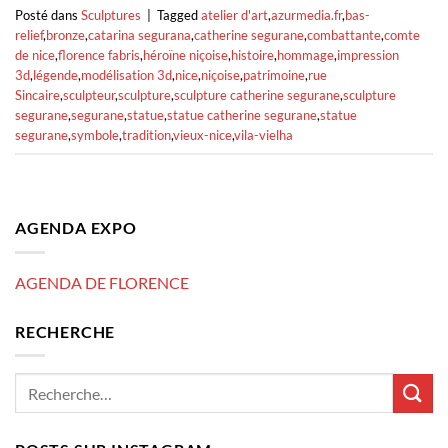
Posté dans
Sculptures
|
Tagged
atelier d'art
,
azurmedia.fr
,
bas-
relief
,
bronze
,
catarina segurana
,
catherine segurane
,
combattante
,
comte
de nice
,
florence fabris
,
héroïne niçoise
,
histoire
,
hommage
,
impression
3d
,
légende
,
modélisation 3d
,
nice
,
niçoise
,
patrimoine
,
rue
Sincaire
,
sculpteur
,
sculpture
,
sculpture catherine segurane
,
sculpture
segurane
,
segurane
,
statue
,
statue catherine segurane
,
statue
segurane
,
symbole
,
tradition
,
vieux-nice
,
vila-vielha
AGENDA EXPO
AGENDA DE FLORENCE
RECHERCHE