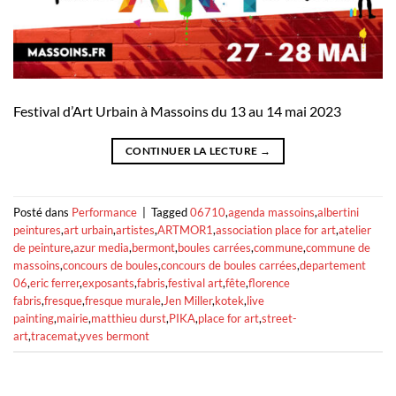
Festival d’Art Urbain à Massoins du 13 au 14 mai 2023
CONTINUER LA LECTURE
→
Posté dans
Performance
|
Tagged
06710
,
agenda massoins
,
albertini
peintures
,
art urbain
,
artistes
,
ARTMOR1
,
association place for art
,
atelier
de peinture
,
azur media
,
bermont
,
boules carrées
,
commune
,
commune de
massoins
,
concours de boules
,
concours de boules carrées
,
departement
06
,
eric ferrer
,
exposants
,
fabris
,
festival art
,
fête
,
florence
fabris
,
fresque
,
fresque murale
,
Jen Miller
,
kotek
,
live
painting
,
mairie
,
matthieu durst
,
PIKA
,
place for art
,
street-
art
,
tracemat
,
yves bermont