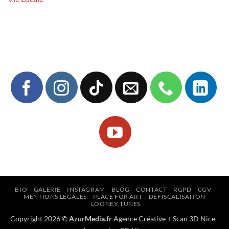
BIO
GALERIE
INSTAGRAM
BLOG
CONTACT
RGPD
CGV
MENTIONS LÉGALES
PLACE FOR ART
DÉFISCALISATION
LOONEY TUNES
Copyright 2026 ©
AzurMedia.fr
Agence Créative
+
Scan 3D Nice
-