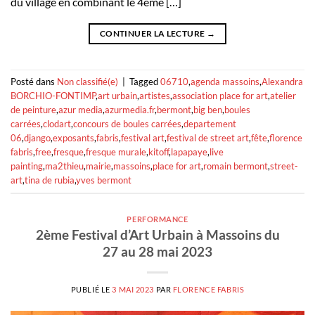
du village en combinant le 4ème […]
CONTINUER LA LECTURE
→
Posté dans
Non classifié(e)
|
Tagged
06710
,
agenda massoins
,
Alexandra
BORCHIO-FONTIMP
,
art urbain
,
artistes
,
association place for art
,
atelier
de peinture
,
azur media
,
azurmedia.fr
,
bermont
,
big ben
,
boules
carrées
,
clodart
,
concours de boules carrées
,
departement
06
,
django
,
exposants
,
fabris
,
festival art
,
festival de street art
,
fête
,
florence
fabris
,
free
,
fresque
,
fresque murale
,
kitoff
,
lapapaye
,
live
painting
,
ma2thieu
,
mairie
,
massoins
,
place for art
,
romain bermont
,
street-
art
,
tina de rubia
,
yves bermont
PERFORMANCE
2ème Festival d’Art Urbain à Massoins du
27 au 28 mai 2023
PUBLIÉ LE
3 MAI 2023
PAR
FLORENCE FABRIS