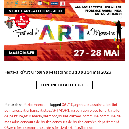
Festival d’Art Urbain à Massoins du 13 au 14 mai 2023
CONTINUER LA LECTURE
→
Posté dans
Performance
|
Tagged
06710
,
agenda massoins
,
albertini
peintures
,
art urbain
,
artistes
,
ARTMOR1
,
association place for art
,
atelier
de peinture
,
azur media
,
bermont
,
boules carrées
,
commune
,
commune de
massoins
,
concours de boules
,
concours de boules carrées
,
departement
06
,
eric ferrer
,
exposants
,
fabris
,
festival art
,
fête
,
florence