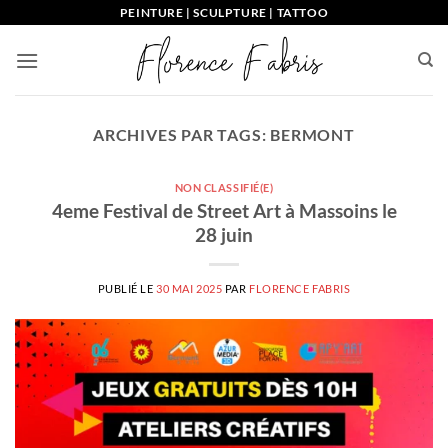
Passer
PEINTURE | SCULPTURE | TATTOO
au
contenu
ARCHIVES PAR TAGS:
BERMONT
NON CLASSIFIÉ(E)
4eme Festival de Street Art à Massoins le
28 juin
PUBLIÉ LE
30 MAI 2025
PAR
FLORENCE FABRIS