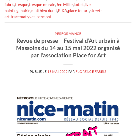
fabris
,
fresque
,
fresque murale
,
Jen Miller
,
kotek
,
live
painting
,
mairie
,
matthieu durst
,
PIKA
,
place for art
,
street-
art
,
tracemat
,
yves bermont
PERFORMANCE
Revue de presse – Festival d’Art urbain à
Massoins du 14 au 15 mai 2022 organisé
par l’association Place for Art
PUBLIÉ LE
13 MAI 2022
PAR
FLORENCE FABRIS